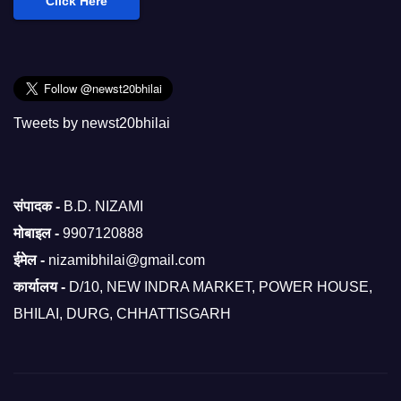
Click Here
Tweets by newst20bhilai
संपादक -
B.D. NIZAMI
मोबाइल -
9907120888
ईमेल -
nizamibhilai@gmail.com
कार्यालय -
D/10, NEW INDRA MARKET, POWER HOUSE,
BHILAI, DURG, CHHATTISGARH