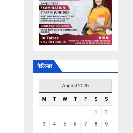
केलिन्डर
August 2026
M
T
W
T
F
S
S
1
2
3
4
5
6
7
8
9