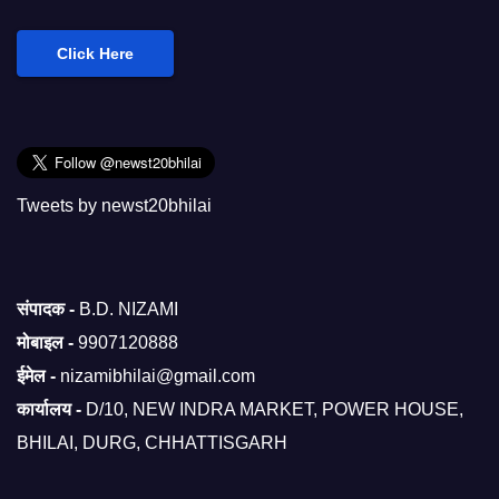
Click Here
Tweets by newst20bhilai
संपादक -
B.D. NIZAMI
मोबाइल -
9907120888
ईमेल -
nizamibhilai@gmail.com
कार्यालय -
D/10, NEW INDRA MARKET, POWER HOUSE,
BHILAI, DURG, CHHATTISGARH