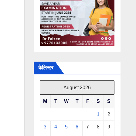
केलिन्डर
August 2026
M
T
W
T
F
S
S
1
2
3
4
5
6
7
8
9