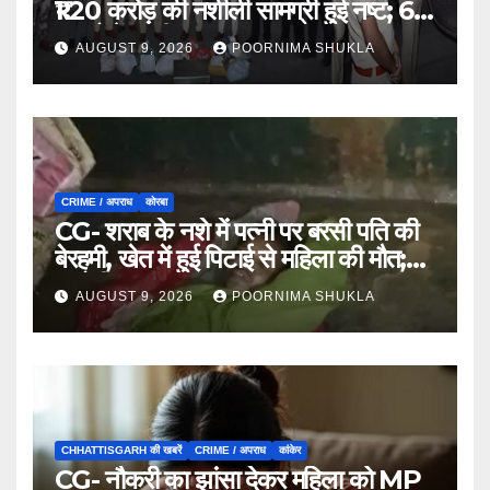
₹1.20 करोड़ की नशीली सामग्री हुई नष्ट; 66
मामलों में जब्ती…
AUGUST 9, 2026
POORNIMA SHUKLA
CRIME / अपराध
कोरबा
CG- शराब के नशे में पत्नी पर बरसी पति की
बेरहमी, खेत में हुई पिटाई से महिला की मौत;
आरोपी फरार…
AUGUST 9, 2026
POORNIMA SHUKLA
CHHATTISGARH की खबरें
CRIME / अपराध
कांकेर
CG- नौकरी का झांसा देकर महिला को MP