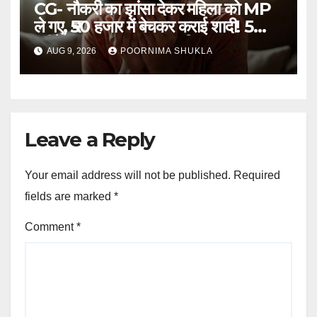
CG- नौकरी का झांसा देकर महिला को MP
ले गए, ₹50 हजार में बेचकर कराई शादी! 5
महीने बाद खुला पूरा राज, 3 गिरफ्तार…
AUG 9, 2026
POORNIMA SHUKLA
Leave a Reply
Your email address will not be published.
Required
fields are marked
*
Comment
*