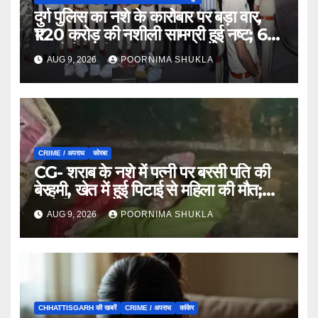
दुर्ग पुलिस का नशे के कारोबार पर बड़ा वार,
₹1.20 करोड़ की नशीली सामग्री हुई नष्ट; 66
मामलों में जब्ती…
AUG 9, 2026
POORNIMA SHUKLA
CRIME / अपराध
कोरबा
CG- शराब के नशे में पत्नी पर बरसी पति की
बेरहमी, खेत में हुई पिटाई से महिला की मौत;
आरोपी फरार…
AUG 9, 2026
POORNIMA SHUKLA
CHHATTISGARH की खबरें
CRIME / अपराध
कांकेर