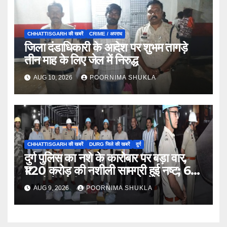
CHHATTISGARH की खबरें
CRIME / अपराध
जिला दंडाधिकारी के आदेश पर शुभम तागड़े
तीन माह के लिए जेल में निरुद्ध
AUG 10, 2026
POORNIMA SHUKLA
CHHATTISGARH की खबरें
DURG जिले की खबरें
दुर्ग
दुर्ग पुलिस का नशे के कारोबार पर बड़ा वार,
₹1.20 करोड़ की नशीली सामग्री हुई नष्ट; 66
मामलों में जब्ती…
AUG 9, 2026
POORNIMA SHUKLA