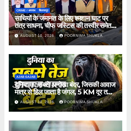
CRIME / अपराध
बिलासपुर
साथियों के जमानत के लिए श्मशान घाट पर
तंत्र साधना, चीफ जस्टिस की तस्वीर समेत
नींबू, नारियल और सिंदूर बरामद
AUGUST 10, 2026
POORNIMA SHUKLA
AJAB GAJAB
दुनिया का सबसे अनोखा बंदर, जिसकी आवाज
मात्र से हिल जाता है जंगल, 5 KM दूर तक
सुनाई देती है इनकी दहाड़!
AUGUST 10, 2026
POORNIMA SHUKLA