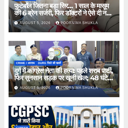
फुटबॉल जितना बड़ा सिर… 1 साल के मासूम
की 6 ब्रेन सर्जरी, फिर डॉक्टरों ने ऐसे दी नई
जिंदगी…
AUGUST 5, 2026
POORNIMA SHUKLA
CRIME / अपराध
DURG जिले की खबरें
दुर्ग में कांग्रेस नेता की हत्या: पहले शराब पार्टी,
फिर सुनसान सड़क पर खूनी खेल; 48 घंटे में
खुला राज…
AUGUST 5, 2026
POORNIMA SHUKLA
CAREER