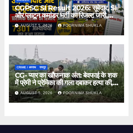
CGPSC SI Result 2026: सूबेदार, SI
और प्लाटून कमांडर भर्ती का रिजल्ट जारी,
7301 अभ्यर्थी मुख्य परीक्षा के लिए चयनित…
AUGUST 5, 2026
POORNIMA SHUKLA
CRIME / अपराध
रायपुर
CG- प्यार का खौफनाक अंत: बेवफाई के शक
में प्रेमी ने प्रेमिका की गला दबाकर हत्या की,
फिर तालाब में फेंका शव…
AUGUST 5, 2026
POORNIMA SHUKLA