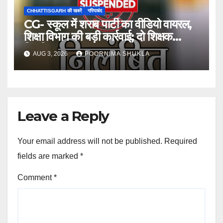
CHHATTISGARH की खबरें
गरियाबंद
CG- स्कूल में शराब पार्टी का वीडियो वायरल,
शिक्षा विभाग की बड़ी कार्रवाई; दो शिक्षक
निलंबित…
AUG 3, 2026
POORNIMA SHUKLA
Leave a Reply
Your email address will not be published.
Required
fields are marked
*
Comment
*