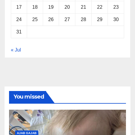
17
18
19
20
21
22
23
24
25
26
27
28
29
30
31
« Jul
You missed
AJAB GAJAB