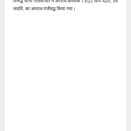
विरूद्ध थाना गोलबाजार में अपराध क्रमांक 73/22 धारा 420, 34
भादवि. का अपराध पंजीबद्ध किया गया।