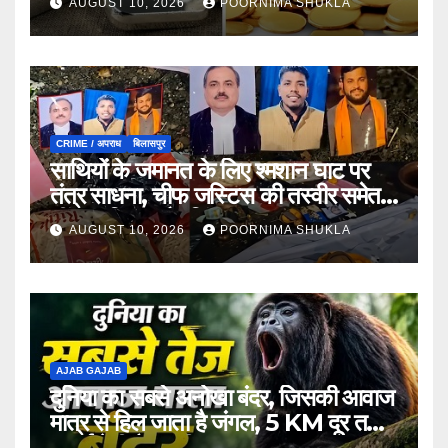
AUGUST 10, 2026
POORNIMA SHUKLA
CRIME / अपराध
बिलासपुर
साथियों के जमानत के लिए श्मशान घाट पर
तंत्र साधना, चीफ जस्टिस की तस्वीर समेत
नींबू, नारियल और सिंदूर बरामद
AUGUST 10, 2026
POORNIMA SHUKLA
AJAB GAJAB
दुनिया का सबसे अनोखा बंदर, जिसकी आवाज
मात्र से हिल जाता है जंगल, 5 KM दूर तक
सुनाई देती है इनकी दहाड़!