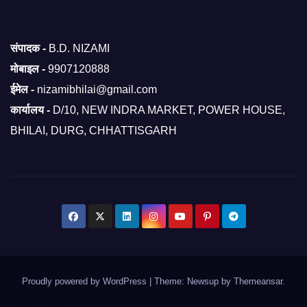
संपादक -
B.D. NIZAMI
मोबाइल -
9907120888
ईमेल -
nizamibhilai@gmail.com
कार्यालय -
D/10, NEW INDRA MARKET, POWER HOUSE,
BHILAI, DURG, CHHATTISGARH
Proudly powered by WordPress
|
Theme: Newsup by
Themeansar
.