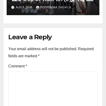
मामलों में जब्ती…
AUG 9, 2026
POORNIMA SHUKLA
Leave a Reply
Your email address will not be published.
Required
fields are marked
*
Comment
*