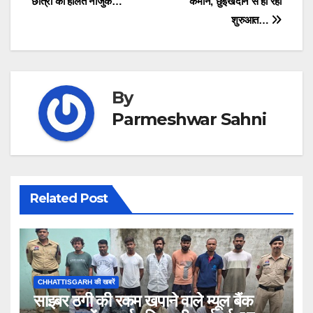
छात्रा की हालत नाजुक…
कमान, छुईखदान से हो रही
शुरुआत…
By
Parmeshwar Sahni
Related Post
CHHATTISGARH की खबरें
साइबर ठगी की रकम खपाने वाले म्यूल बैंक