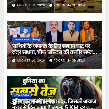
सकते हैं भाव
AUGUST 10, 2026
POORNIMA SHUKLA
CRIME / अपराध
बिलासपुर
साथियों के जमानत के लिए श्मशान घाट पर
तंत्र साधना, चीफ जस्टिस की तस्वीर समेत
नींबू, नारियल और सिंदूर बरामद
AUGUST 10, 2026
POORNIMA SHUKLA
AJAB GAJAB
दुनिया का सबसे अनोखा बंदर, जिसकी आवाज
मात्र से हिल जाता है जंगल, 5 KM दूर तक