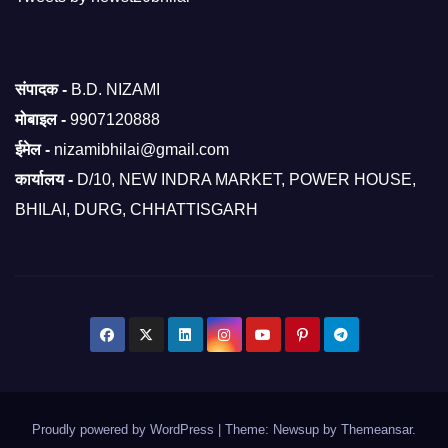
संपादक -
B.D. NIZAMI
मोबाइल -
9907120888
ईमेल -
nizamibhilai@gmail.com
कार्यालय -
D/10, NEW INDRA MARKET, POWER HOUSE,
BHILAI, DURG, CHHATTISGARH
Proudly powered by WordPress
|
Theme: Newsup by
Themeansar
.