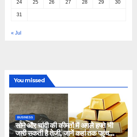
24
25
26
27
28
29
30
31
« Jul
You missed
BUSINESS
सोने और चांदी की कीमतों में अगले हफ्ते भी
जारी सकती है तेजी, जानें कहां तक पहुंच