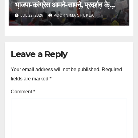
भाजपा-कांग्रेस आमने-सामने, प्रदर्शन के
दौरान बवाल; हालात संभालने पुलिस ने छोड़े
JUL 22, 2026
POORNIMA SHUKLA
आंसू गैस के गोले और वाटर कैनन…
Leave a Reply
Your email address will not be published.
Required
fields are marked
*
Comment
*