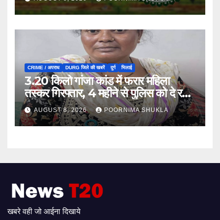
CRIME / अपराध
DURG जिले की खबरें
दुर्ग
भिलाई
3.20 किलो गांजा कांड में फरार महिला
तस्कर गिरफ्तार, 4 महीने से पुलिस को दे रही
थी चकमा…
AUGUST 8, 2026
POORNIMA SHUKLA
खबरे वही जो आईना दिखाये