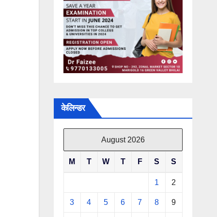
केलिन्डर
August 2026
M
T
W
T
F
S
S
1
2
3
4
5
6
7
8
9