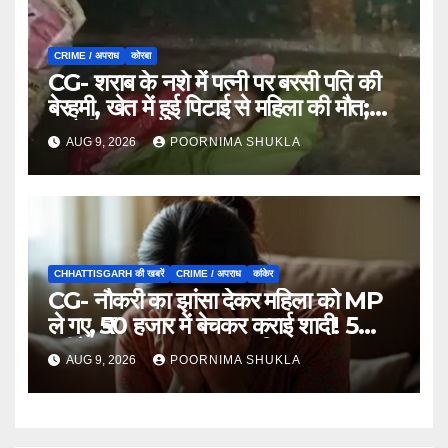
CRIME / अपराध
कोरबा
CG- शराब के नशे में पत्नी पर बरसी पति की
बेरहमी, खेत में हुई पिटाई से महिला की मौत;
आरोपी फरार…
AUG 9, 2026
POORNIMA SHUKLA
CHHATTISGARH की खबरें
CRIME / अपराध
कांकेर
CG- नौकरी का झांसा देकर महिला को MP
ले गए, ₹50 हजार में बेचकर कराई शादी! 5
महीने बाद खुला पूरा राज, 3 गिरफ्तार…
AUG 9, 2026
POORNIMA SHUKLA