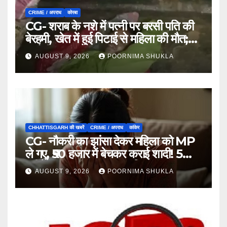
CRIME / अपराध
कोरबा
CG- शराब के नशे में पत्नी पर बरसी पति की
बेरहमी, खेत में हुई पिटाई से महिला की मौत;
आरोपी फरार…
AUGUST 9, 2026
POORNIMA SHUKLA
CHHATTISGARH की खबरें
CRIME / अपराध
कांकेर
CG- नौकरी का झांसा देकर महिला को MP
ले गए, ₹50 हजार में बेचकर कराई शादी! 5
महीने बाद खुला पूरा राज, 3 गिरफ्तार…
AUGUST 9, 2026
POORNIMA SHUKLA