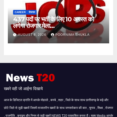
CAREER
रोजगार
437 पदों पर भर्ती के लिए 10 अगस्त को
लगेगा रोजगार मेला…
AUGUST 8, 2026
POORNIMA SHUKLA
खबरे वही जो आईना दिखाये
आज के डिजिटल क्रांति में आपके मोहल्ले , कस्बे , शहर , जिले के साथ साथ छत्तीसगढ़ के बड़े और
छोटे जिले से जुडी खबरों जिसमें ताजातरीन खबरों के साथ जनसरोकार की बात , चुनाव , शिक्षा , रोजगार
, राजनीति , क्राइम और निगम से जुड़ी खबरें NEWS T20 प्रकाशित करता हैं। मुख्य Media आपके