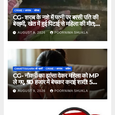
CRIME / अपराध
कोरबा
CG- शराब के नशे में पत्नी पर बरसी पति की
बेरहमी, खेत में हुई पिटाई से महिला की मौत;
आरोपी फरार…
AUGUST 9, 2026
POORNIMA SHUKLA
CHHATTISGARH की खबरें
CRIME / अपराध
कांकेर
CG- नौकरी का झांसा देकर महिला को MP
ले गए, ₹50 हजार में बेचकर कराई शादी! 5
महीने बाद खुला पूरा राज, 3 गिरफ्तार…
AUGUST 9, 2026
POORNIMA SHUKLA