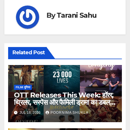
By
Tarani Sahu
Related Post
FILMI दुनिया
OTT Releases This Week: हॉरर,
थ्रिलर, सस्पेंस और फैमिली ड्रामा का डबल
डोज! इस वीकेंड OTT पर रिलीज हुईं 8 नई
JUL 18, 2026
POORNIMA SHUKLA
फिल्में-सीरीज…