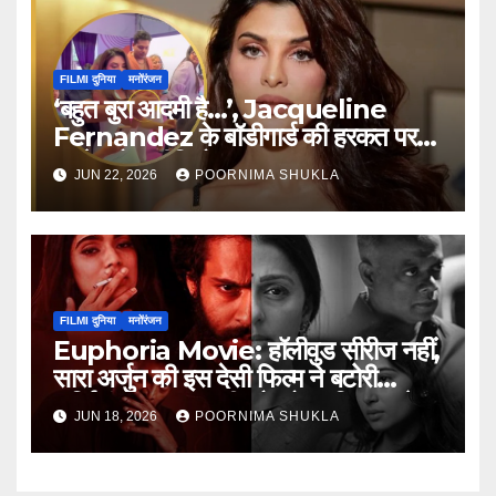
FILMI दुनिया
मनोंरंजन
‘बहुत बुरा आदमी है…’, Jacqueline
Fernandez के बॉडीगार्ड की हरकत पर
भड़के लोग, वीडियो वायरल
JUN 22, 2026
POORNIMA SHUKLA
FILMI दुनिया
मनोंरंजन
Euphoria Movie: हॉलीवुड सीरीज नहीं,
सारा अर्जुन की इस देसी फिल्म ने बटोरी
सुर्खियां; दमदार कहानी और बोल्ड किरदार ने
JUN 18, 2026
POORNIMA SHUKLA
जीता दिल…