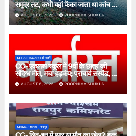
समुद्र तट, कभी यहां फेंका जाता था कांच का
कचरा!…
AUGUST 6, 2026
POORNIMA SHUKLA
CHHATTISGARH की खबरें
CG- एकलव्य स्कूल में 9वीं के छात्र की
संदिग्ध मौत, मचा हड़कंप; प्राचार्य सस्पेंड, 7
दिन में खुलेगा मौत का राज!…
AUGUST 6, 2026
POORNIMA SHUKLA
CRIME / अपराध
रायपुर
CG- लिव-इन में प्यार या मौत का खेल? शक