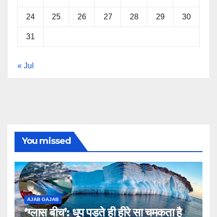
24
25
26
27
28
29
30
31
« Jul
You missed
AJAB GAJAB
‘ग्लास बीच’: धूप पड़ते ही हीरे सा चमकता है