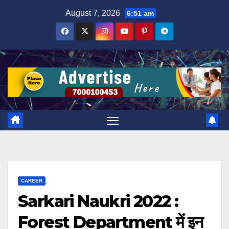
Skip
August 7, 2026
6:51 am
to
content
CAREER
Sarkari Naukri 2022 :
Forest Department में इन