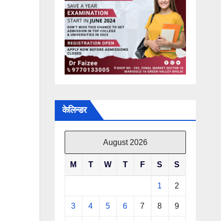
केलिन्डर
August 2026
M
T
W
T
F
S
S
1
2
3
4
5
6
7
8
9