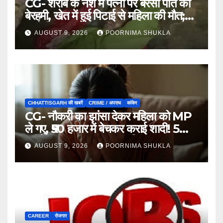
CG- शराब के नशे में पत्नी पर बरसी पति की
बेरहमी, खेत में हुई पिटाई से महिला की मौत;
आरोपी फरार…
AUGUST 9, 2026
POORNIMA SHUKLA
CHHATTISGARH की खबरें
CRIME / अपराध
कांकेर
CG- नौकरी का झांसा देकर महिला को MP
ले गए, ₹50 हजार में बेचकर कराई शादी! 5
महीने बाद खुला पूरा राज, 3 गिरफ्तार…
AUGUST 9, 2026
POORNIMA SHUKLA
CAREER
रोजगार