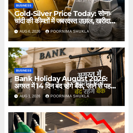
BUSINESS
Gold-Silver Price Today: सोना-
चांदी की कीमतों में जबरदस्त उछाल, खरीदारी
से पहले जानें आज का ताजा भाव…
AUG 6, 2026
POORNIMA SHUKLA
BUSINESS
Bank Holiday August 2026:
अगस्त में 14 दिन बंद रहेंगे बैंक, जाने से पहले
जरूर देखें छुट्टियों की पूरी लिस्ट
AUG 1, 2026
POORNIMA SHUKLA