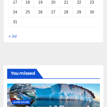
17
18
19
20
21
22
23
24
25
26
27
28
29
30
31
« Jul
You missed
AJAB GAJAB