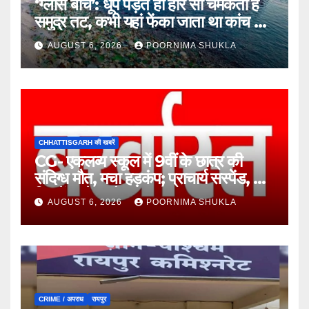
‘ग्लास बीच’: धूप पड़ते ही हीरे सा चमकता है
समुद्र तट, कभी यहां फेंका जाता था कांच का
कचरा!…
AUGUST 6, 2026
POORNIMA SHUKLA
CHHATTISGARH की खबरें
CG- एकलव्य स्कूल में 9वीं के छात्र की
संदिग्ध मौत, मचा हड़कंप; प्राचार्य सस्पेंड, 7
दिन में खुलेगा मौत का राज!…
AUGUST 6, 2026
POORNIMA SHUKLA
CRIME / अपराध
रायपुर