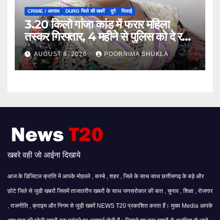
CRIME / अपराध
DURG जिले की खबरें
दुर्ग
भिलाई
3.20 किलो गांजा कांड में फरार महिला
तस्कर गिरफ्तार, 4 महीने से पुलिस को दे रही
थी चकमा…
AUGUST 8, 2026
POORNIMA SHUKLA
खबरे वही जो आईना दिखाये
आज के डिजिटल क्रांति में आपके मोहल्ले , कस्बे , शहर , जिले के साथ साथ छत्तीसगढ़ के बड़े और
छोटे जिले से जुडी खबरों जिसमें ताजातरीन खबरों के साथ जनसरोकार की बात , चुनाव , शिक्षा , रोजगार
, राजनीति , क्राइम और निगम से जुड़ी खबरें NEWS T20 प्रकाशित करता हैं। मुख्य Media आपके