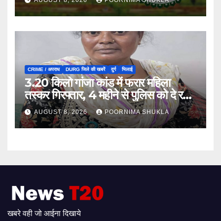
CRIME / अपराध
DURG जिले की खबरें
दुर्ग
भिलाई
3.20 किलो गांजा कांड में फरार महिला
तस्कर गिरफ्तार, 4 महीने से पुलिस को दे रही
थी चकमा…
AUGUST 8, 2026
POORNIMA SHUKLA
खबरे वही जो आईना दिखाये