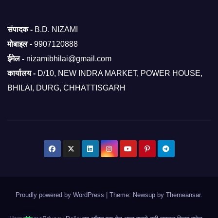
संपादक -
B.D. NIZAMI
मोबाइल -
9907120888
ईमेल -
nizamibhilai@gmail.com
कार्यालय -
D/10, NEW INDRA MARKET, POWER HOUSE,
BHILAI, DURG, CHHATTISGARH
Proudly powered by WordPress
|
Theme: Newsup by
Themeansar
.