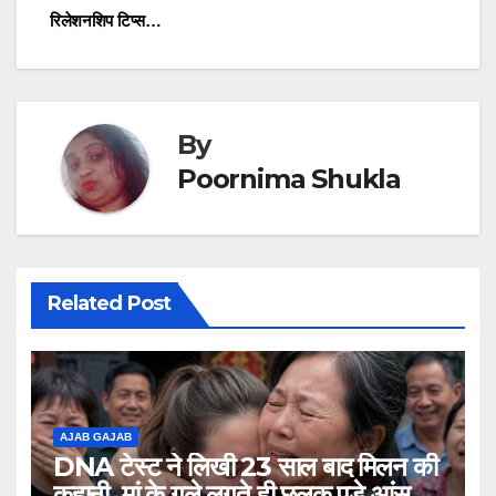
रिलेशनशिप टिप्स…
By
Poornima Shukla
Related Post
AJAB GAJAB
DNA टेस्ट ने लिखी 23 साल बाद मिलन की
कहानी, मां के गले लगते ही छलक पड़े आंसू,