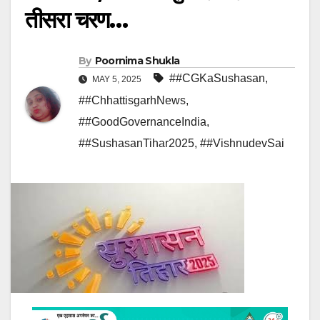
तीसरा चरण…
By
Poornima Shukla
##CGKaSushasan
,
MAY 5, 2025
##ChhattisgarhNews
,
##GoodGovernanceIndia
,
##SushasanTihar2025
,
##VishnudevSai