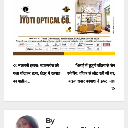
Post
नक्सली हमला: उपसरपंच की
भिलाई में बुजुर्ग महिला से चेन
गला घोंटकर हत्या, क्षेत्र में दहशत
स्नेचिंग: वॉकर से लौट रही थी घर,
navigation
का माहौल…
बाइक सवार बदमाश ने झपटा मारा
By