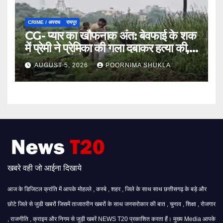
CRIME / अपराध
रायपुर
CG- प्यार का खौफनाक अंत: बेवफाई के शक
में प्रेमी ने प्रेमिका की गला दबाकर हत्या की,
फिर तालाब में फेंका शव…
AUGUST 5, 2026
POORNIMA SHUKLA
खबरे वही जो आईना दिखाये
आज के डिजिटल क्रांति में आपके मोहल्ले , कस्बे , शहर , जिले के साथ साथ छत्तीसगढ़ के बड़े और
छोटे जिले से जुडी खबरों जिसमें ताजातरीन खबरों के साथ जनसरोकार की बात , चुनाव , शिक्षा , रोजगार
, राजनीति , क्राइम और निगम से जुड़ी खबरें NEWS T20 प्रकाशित करता हैं। मुख्य Media आपके