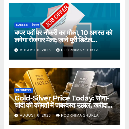
CAREER
रोजगार
बम्पर पदों पर नौकरी का मौका, 10 अगस्त को
लगेगा रोजगार मेला; जाने पूरी डिटेल…
AUGUST 6, 2026
POORNIMA SHUKLA
BUSINESS
Gold-Silver Price Today: सोना-
चांदी की कीमतों में जबरदस्त उछाल, खरीदारी
से पहले जानें आज का ताजा भाव…
AUGUST 6, 2026
POORNIMA SHUKLA