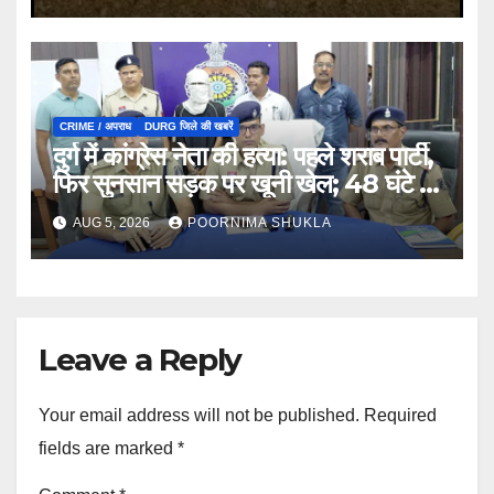
CRIME / अपराध
DURG जिले की खबरें
दुर्ग में कांग्रेस नेता की हत्या: पहले शराब पार्टी,
फिर सुनसान सड़क पर खूनी खेल; 48 घंटे में
खुला राज…
AUG 5, 2026
POORNIMA SHUKLA
Leave a Reply
Your email address will not be published.
Required
fields are marked
*