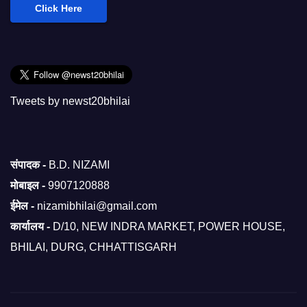
Click Here
Tweets by newst20bhilai
संपादक -
B.D. NIZAMI
मोबाइल -
9907120888
ईमेल -
nizamibhilai@gmail.com
कार्यालय -
D/10, NEW INDRA MARKET, POWER HOUSE,
BHILAI, DURG, CHHATTISGARH