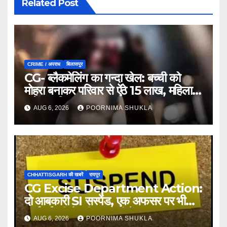
Related Post
CRIME / अपराध
बिलासपुर
CG- ब्लैकमेलिंग का गन्दा खेल: बच्ची को
मोहरा बनाकर परिवार से ऐंठे 15 लाख, महिला
समेत 9 गिरफ्तार…
AUG 6, 2026
POORNIMA SHUKLA
CHHATTISGARH की खबरें
रायपुर
CG Excise Department Action:
दो आबकारी SI सस्पेंड, एक अफसर पर भी
कार्रवाई की तैयारी; गड़बड़ी में बड़ा एक्शन…
AUG 6, 2026
POORNIMA SHUKLA