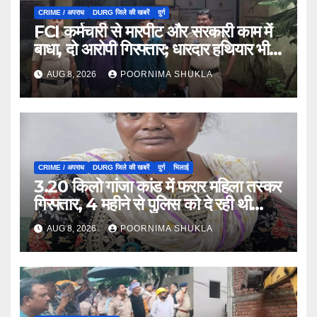
CRIME / अपराध
DURG जिले की खबरें
दुर्ग
FCI कर्मचारी से मारपीट और सरकारी काम में
बाधा, दो आरोपी गिरफ्तार; धारदार हथियार भी
जब्त…
AUG 8, 2026
POORNIMA SHUKLA
CRIME / अपराध
DURG जिले की खबरें
दुर्ग
भिलाई
3.20 किलो गांजा कांड में फरार महिला तस्कर
गिरफ्तार, 4 महीने से पुलिस को दे रही थी
चकमा…
AUG 8, 2026
POORNIMA SHUKLA