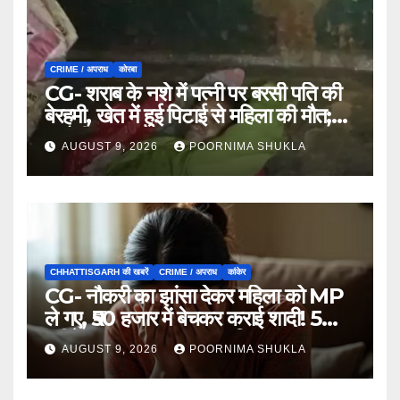
CRIME / अपराध
कोरबा
CG- शराब के नशे में पत्नी पर बरसी पति की
बेरहमी, खेत में हुई पिटाई से महिला की मौत;
आरोपी फरार…
AUGUST 9, 2026
POORNIMA SHUKLA
CHHATTISGARH की खबरें
CRIME / अपराध
कांकेर
CG- नौकरी का झांसा देकर महिला को MP
ले गए, ₹50 हजार में बेचकर कराई शादी! 5
महीने बाद खुला पूरा राज, 3 गिरफ्तार…
AUGUST 9, 2026
POORNIMA SHUKLA