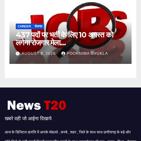
CAREER
रोजगार
437 पदों पर भर्ती के लिए 10 अगस्त को
लगेगा रोजगार मेला…
AUGUST 8, 2026
POORNIMA SHUKLA
खबरे वही जो आईना दिखाये
आज के डिजिटल क्रांति में आपके मोहल्ले , कस्बे , शहर , जिले के साथ साथ छत्तीसगढ़ के बड़े और