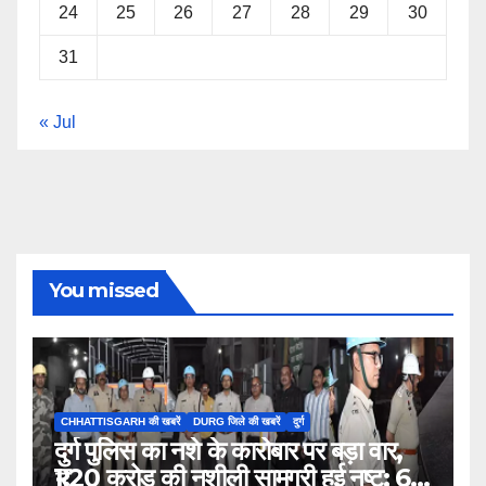
24
25
26
27
28
29
30
31
« Jul
You missed
CHHATTISGARH की खबरें
DURG जिले की खबरें
दुर्ग
दुर्ग पुलिस का नशे के कारोबार पर बड़ा वार,
₹1.20 करोड़ की नशीली सामग्री हुई नष्ट; 66