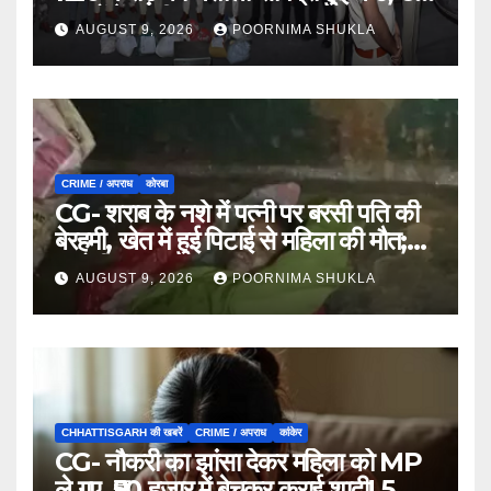
मामलों में जब्ती…
AUGUST 9, 2026
POORNIMA SHUKLA
CRIME / अपराध
कोरबा
CG- शराब के नशे में पत्नी पर बरसी पति की
बेरहमी, खेत में हुई पिटाई से महिला की मौत;
आरोपी फरार…
AUGUST 9, 2026
POORNIMA SHUKLA
CHHATTISGARH की खबरें
CRIME / अपराध
कांकेर
CG- नौकरी का झांसा देकर महिला को MP
ले गए, ₹50 हजार में बेचकर कराई शादी! 5