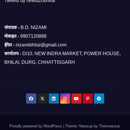
Tweets by newst20bhilai
संपादक -
B.D. NIZAMI
मोबाइल -
9907120888
ईमेल -
nizamibhilai@gmail.com
कार्यालय -
D/10, NEW INDRA MARKET, POWER HOUSE,
BHILAI, DURG, CHHATTISGARH
Proudly powered by WordPress
|
Theme: Newsup by
Themeansar
.