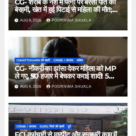
CG- शराब के नशे में पत्नी पर बरसी पति की
बेरहमी, खेत में हुई पिटाई से महिला की मौत;
आरोपी फरार…
AUG 9, 2026
POORNIMA SHUKLA
CHHATTISGARH की खबरें
CRIME / अपराध
कांकेर
CG- नौकरी का झांसा देकर महिला को MP
ले गए, ₹50 हजार में बेचकर कराई शादी! 5
महीने बाद खुला पूरा राज, 3 गिरफ्तार…
AUG 9, 2026
POORNIMA SHUKLA
CRIME / अपराध
DURG जिले की खबरें
दुर्ग
FCI कर्मचारी से मारपीट और सरकारी काम में