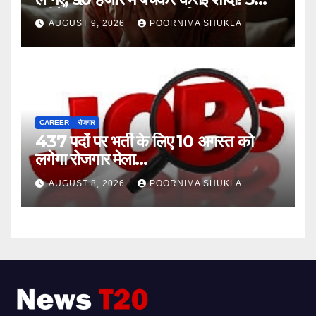
महीने बाद खुला पूरा राज, 3 गिरफ्तार…
AUGUST 9, 2026
POORNIMA SHUKLA
CAREER
रोजगार
437 पदों पर भर्ती के लिए 10 अगस्त को
लगेगा रोजगार मेला…
AUGUST 8, 2026
POORNIMA SHUKLA