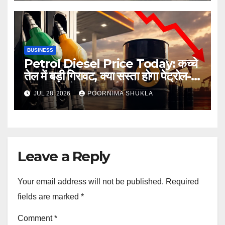
BUSINESS
Petrol Diesel Price Today: कच्चे
तेल में बड़ी गिरावट, क्या सस्ता होगा पेट्रोल-
डीजल? जानें 28 जुलाई के ताजा रेट और
JUL 28, 2026
POORNIMA SHUKLA
आपके शहर का भाव…
Leave a Reply
Your email address will not be published.
Required
fields are marked
*
Comment
*