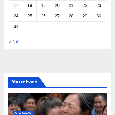
17
18
19
20
21
22
23
24
25
26
27
28
29
30
31
« Jul
You missed
AJAB GAJAB