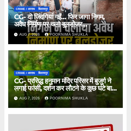
CRIME / अपराध
बिलासपुर
CG- दो जिंदगियां गईं… फिर जागा निगम,
अवैध निर्माण पर चला बुलडोजर…
AUG 7, 2026
POORNIMA SHUKLA
CRIME / अपराध
बिलासपुर
CG- प्रसिद्ध हनुमान मंदिर परिसर में बुजुर्ग ने
लगाई फांसी, दर्शन कर लौटने के कुछ घंटे बाद
मिला शव…
AUG 7, 2026
POORNIMA SHUKLA