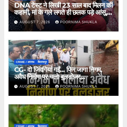
DNA टेस्ट ने लिखी 23 साल बाद मिलन की
कहानी, मां के गले लगते ही छलक पड़े आंसू,
भावुक कर देगी ये मुलाकात…
AUGUST 7, 2026
POORNIMA SHUKLA
CRIME / अपराध
बिलासपुर
CG- दो जिंदगियां गईं… फिर जागा निगम,
अवैध निर्माण पर चला बुलडोजर…
AUGUST 7, 2026
POORNIMA SHUKLA
CRIME / अपराध
बिलासपुर