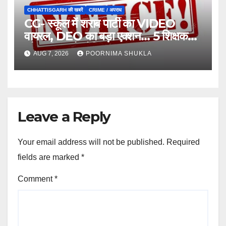
CHHATTISGARH की खबरें
CRIME / अपराध
CG- स्कूल में शराब पार्टी का VIDEO
वायरल, DEO का बड़ा एक्शन… 5 शिक्षक
और स्वीपर को नोटिस…
AUG 7, 2026
POORNIMA SHUKLA
Leave a Reply
Your email address will not be published.
Required
fields are marked
*
Comment
*