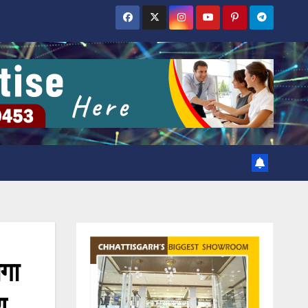
ोगा
ण