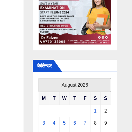
केलिन्डर
August 2026
M
T
W
T
F
S
S
1
2
3
4
5
6
7
8
9