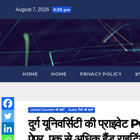
Skip
August 7, 2026
4:03 pm
to
content
HOME
HOME
PRIVACY POLICY
हर
CHHATTISGARH की खबरें
DURG जिले की खबरें
दुर्ग यूनिवर्सिटी की प्राइवेट
पेपर, एक से अधिक हैंड राइट