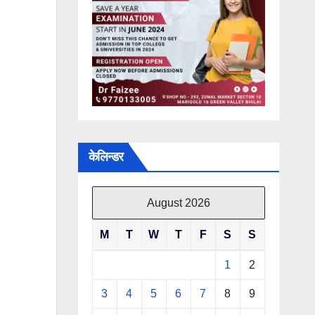
केलिन्डर
August 2026
M
T
W
T
F
S
S
1
2
3
4
5
6
7
8
9