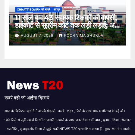
CHHATTISGARH की खबरें
रायपुर
11 साल बाद 43 सहायक शिक्षकों की वापसी,
हाईकोर्ट से सुप्रीम कोर्ट तक लड़ी लड़ाई; अब
मिली बहाली…
AUGUST 7, 2026
POORNIMA SHUKLA
खबरे वही जो आईना दिखाये
आज के डिजिटल क्रांति में आपके मोहल्ले , कस्बे , शहर , जिले के साथ साथ छत्तीसगढ़ के बड़े और
छोटे जिले से जुडी खबरों जिसमें ताजातरीन खबरों के साथ जनसरोकार की बात , चुनाव , शिक्षा , रोजगार
, राजनीति , क्राइम और निगम से जुड़ी खबरें NEWS T20 प्रकाशित करता हैं। मुख्य Media आपके