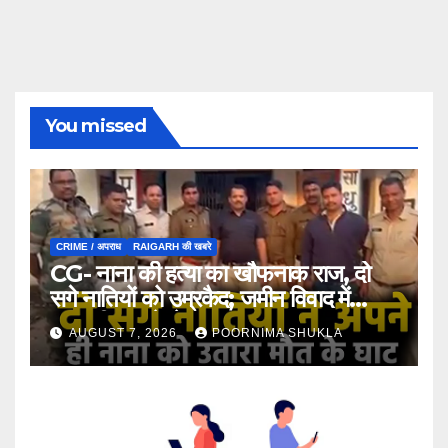
You missed
CRIME / अपराध
RAIGARH की खबरे
CG- नाना की हत्या का खौफनाक राज, दो
सगे नातियों को उम्रकैद; जमीन विवाद में
कुल्हाड़ी-फावड़े से हमला…
AUGUST 7, 2026
POORNIMA SHUKLA