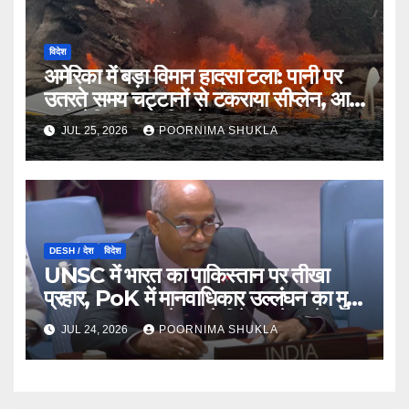
विदेश
अमेरिका में बड़ा विमान हादसा टला: पानी पर
उतरते समय चट्टानों से टकराया सीप्लेन, आग
लगी लेकिन 11 यात्रियों की बची जान…
JUL 25, 2026
POORNIMA SHUKLA
DESH / देश
विदेश
UNSC में भारत का पाकिस्तान पर तीखा
प्रहार, PoK में मानवाधिकार उल्लंघन का मुद्दा
उठाया; कहा- ‘पहले अपने गिरेबान में झांके
JUL 24, 2026
POORNIMA SHUKLA
इस्लामाबाद’…