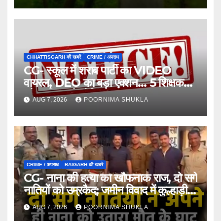
CHHATTISGARH की खबरें
CRIME / अपराध
CG- स्कूल में शराब पार्टी का VIDEO
वायरल, DEO का बड़ा एक्शन… 5 शिक्षक
और स्वीपर को नोटिस…
AUG 7, 2026
POORNIMA SHUKLA
CRIME / अपराध
RAIGARH की खबरे
CG- नाना की हत्या का खौफनाक राज, दो सगे
नातियों को उम्रकैद; जमीन विवाद में कुल्हाड़ी-
फावड़े से हमला…
AUG 7, 2026
POORNIMA SHUKLA