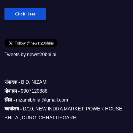
Click Here
Tweets by newst20bhilai
संपादक -
B.D. NIZAMI
मोबाइल -
9907120888
ईमेल -
nizamibhilai@gmail.com
कार्यालय -
D/10, NEW INDRA MARKET, POWER HOUSE,
BHILAI, DURG, CHHATTISGARH