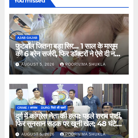
You missed
AJAB GAJAB
फुटबॉल जितना बड़ा सिर… 1 साल के मासूम
की 6 ब्रेन सर्जरी, फिर डॉक्टरों ने ऐसे दी नई
जिंदगी…
AUGUST 5, 2026
POORNIMA SHUKLA
CRIME / अपराध
DURG जिले की खबरें
दुर्ग में कांग्रेस नेता की हत्या: पहले शराब पार्टी,
फिर सुनसान सड़क पर खूनी खेल; 48 घंटे में
खुला राज…
AUGUST 5, 2026
POORNIMA SHUKLA