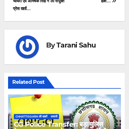
चौधरी एवं अभिषेक सिंह ने ली संयुक्त
होश…
प्रेस वार्ता…
By
Tarani Sahu
Related Post
CHHATTISGARH की खबरें
धमतरी
CG Police Transfer: बड़ा पुलिस