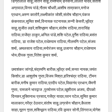
डिग्रीलाल साहू,जतिन साहू,रामश्याम् डनसेना,ललित यादव,सतीश
अग्रवाल,विनय पांडे,गौतम चौधरी,आशीष ताम्रकार,मनोज
प्रधान,अरुण कातोरै,लक्ष्मीकांत जोशी,संतोष चौहान,पंकज
कंकरवाल,सुमित शर्मा,विनायक पटनायक,सन्नी केसरी,भूपेंद्र
साहू,सुजीत लहरे,शशिभूषण चौहान,संतोष राठिया,तारासिंह
राठिया,राजेंद्र ठाकुर,अनिल पांडे,शशि पटेल,दुर्गेश राठिया,बसंत
राठिया, डा राजेश पटेल,राधेश्याम राठिया,नीलमणि पटेल,संजय
शर्मा, अमलसाय राठिया,मनोरंजन साहू,उजागर चौहान,राधेश्याम
भोय,दीपक गुप्ता,रितेश कुमार शर्मा,
उमाशंकर जांगड़े,चंद्रमणि बारीक,भूपेंद्र वर्मा,सनत नायक,जयंत
किशोर,डा आशुतोष गुप्ता,विजय मिश्रा,हरिश्चंद्र राठिया, टीमन
बारीक,मनीष कुमार राठिया,प्रदीप पटेल,विद्यानंद प्रधान,जैमनी
गुप्ता, रामजाने भारद्वाज ,पुरषोत्तम पटेल,खुशीराम अजय, दीपको
दिनकर,मुक्तिनाथ प्रसाद,गजेंद्र यादव,पवन पटेल,सुमित कुमार
मालाकार,नरेंद्र ठेठवार,संतोष साहू,उग्रसेन चौहान,कैलाश
साहा,नूतन गुप्ता,शशिभूवन राठिया,रवि कुमार सोनी,लिंगराज,योगेश