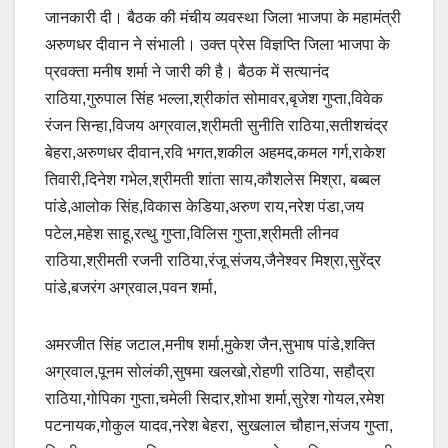
जानकारी दी। बैठक की मंचीय व्यवस्था जिला भाजपा के महामंत्री
अरुणधर दीवान ने संभाली। उक्त प्रेस विज्ञप्ति जिला भाजपा के
प्रवक्ता मनीष शर्मा ने जारी की है। बैठक में सत्यानंद
राठिया,गुरुपाल सिंह भल्ला,श्रीकांत सोमावर,बृजेश गुप्ता,विवेक
रंजन सिन्हा,विजय अग्रवाल,श्रीमती सुनीति राठिया,सतीशचंद्र
बेहरा,अरुणधर दीवान,रवि भगत,शकील अहमद,कमल गर्ग,राकेश
तिवारी,दिनेश गभेल,श्रीमती शांता साय,कौशलेस मिश्रा, बब्बल
पांडे,आलोक सिंह,विकास केडिया,अरुण राय,नरेश पंडा,जय
पटेल,महेश साहू,रत्थु गुप्ता,विलिस गुप्ता,श्रीमती लीनव
राठिया,श्रीमती रजनी राठिया,रंजू संजय,जैनेश्वर मिश्रा,सुरेंद्र
पांडे,बजरंग अग्रवाल,पवन शर्मा,
अमरजीत सिंह जटाल,मनीष शर्मा,मुकेश जैन,सुभाष पांडे,शक्ति
अग्रवाल,पूनम सोलंकी,सुषमा खलखो,रोहणी राठिया, सहौद्रा
राठिया,गोपिका गुप्ता,चमेली सिदार,शोभा शर्मा,सुरेश गोयल,रमेश
पटनायक,गोकुल यादव,नरेश बेहरा, सुखलाल चौहान,संजय गुप्ता,