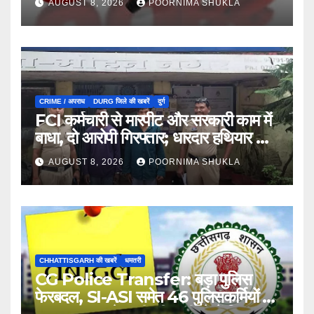
AUGUST 8, 2026
POORNIMA SHUKLA
CRIME / अपराध
DURG जिले की खबरें
दुर्ग
FCI कर्मचारी से मारपीट और सरकारी काम में
बाधा, दो आरोपी गिरफ्तार; धारदार हथियार भी
जब्त…
AUGUST 8, 2026
POORNIMA SHUKLA
CHHATTISGARH की खबरें
धमतरी
CG Police Transfer: बड़ा पुलिस
फेरबदल, SI-ASI समेत 46 पुलिसकर्मियों का