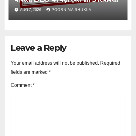
और स्वीपर को नोटिस…
AUG 7, 2026
POORNIMA SHUKLA
Leave a Reply
Your email address will not be published.
Required
fields are marked
*
Comment
*