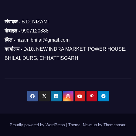
संपादक -
B.D. NIZAMI
मोबाइल -
9907120888
ईमेल -
nizamibhilai@gmail.com
कार्यालय -
D/10, NEW INDRA MARKET, POWER HOUSE,
BHILAI, DURG, CHHATTISGARH
Proudly powered by WordPress
|
Theme: Newsup by
Themeansar
.