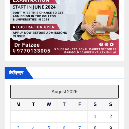
केलिन्डर
August 2026
M
T
W
T
F
S
S
1
2
3
4
5
6
7
8
9