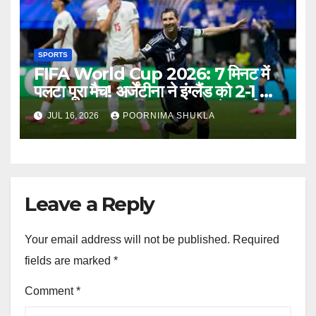
SPORTS
FIFA World Cup 2026: 7 मिनट में
पलटा पूरा मैच! अर्जेंटीना ने इंग्लैंड को 2-1 से
हराकर लगातार दूसरी बार फाइनल में बनाई
JUL 16, 2026
POORNIMA SHUKLA
जगह…
Leave a Reply
Your email address will not be published.
Required
fields are marked
*
Comment
*