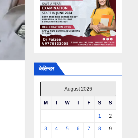
केलिन्डर
August 2026
M
T
W
T
F
S
S
1
2
3
4
5
6
7
8
9