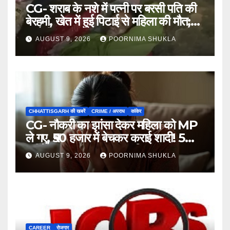
CG- शराब के नशे में पत्नी पर बरसी पति की
बेरहमी, खेत में हुई पिटाई से महिला की मौत;
आरोपी फरार…
AUGUST 9, 2026
POORNIMA SHUKLA
CHHATTISGARH की खबरें
CRIME / अपराध
कांकेर
CG- नौकरी का झांसा देकर महिला को MP
ले गए, ₹50 हजार में बेचकर कराई शादी! 5
महीने बाद खुला पूरा राज, 3 गिरफ्तार…
AUGUST 9, 2026
POORNIMA SHUKLA
CAREER
रोजगार