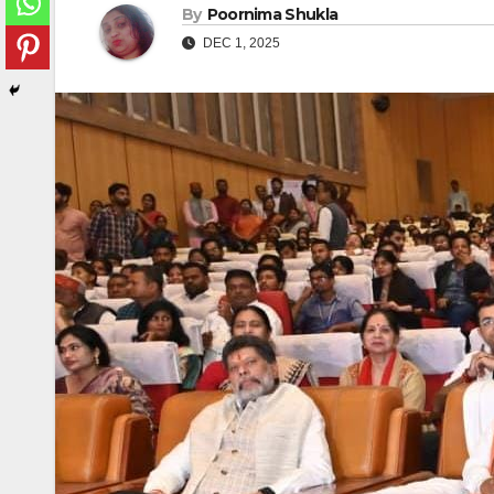
By
Poornima Shukla
DEC 1, 2025