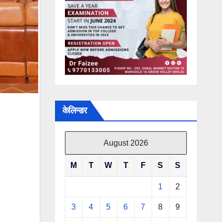
केलिन्डर
August 2026
M
T
W
T
F
S
S
1
2
3
4
5
6
7
8
9