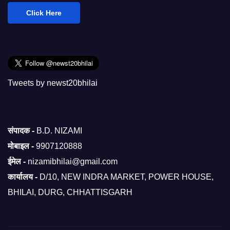
Click Here
Tweets by newst20bhilai
संपादक -
B.D. NIZAMI
मोबाइल -
9907120888
ईमेल -
nizamibhilai@gmail.com
कार्यालय -
D/10, NEW INDRA MARKET, POWER HOUSE,
BHILAI, DURG, CHHATTISGARH