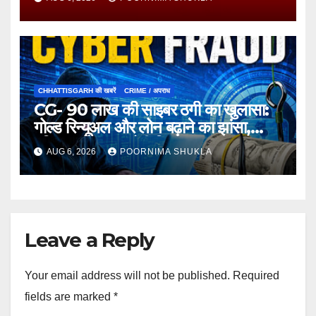
CHHATTISGARH की खबरें
CRIME / अपराध
CG- 90 लाख की साइबर ठगी का खुलासा:
गोल्ड रिन्यूअल और लोन बढ़ाने का झांसा,
महिला समेत 3 आरोपी गिरफ्तार…
AUG 6, 2026
POORNIMA SHUKLA
Leave a Reply
Your email address will not be published.
Required
fields are marked
*