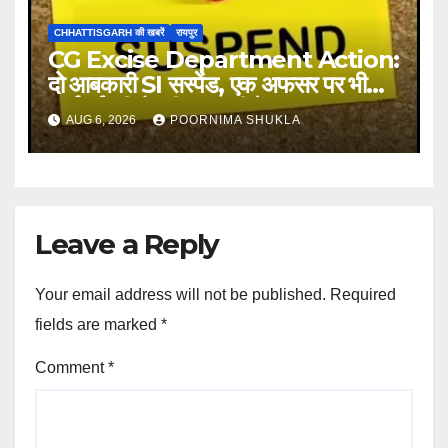
CHHATTISGARH की खबरें
रायपुर
CG Excise Department Action:
दो आबकारी SI सस्पेंड, एक अफसर पर भी
कार्रवाई की तैयारी; गड़बड़ी में बड़ा एक्शन…
AUG 6, 2026
POORNIMA SHUKLA
Leave a Reply
Your email address will not be published.
Required
fields are marked
*
Comment
*