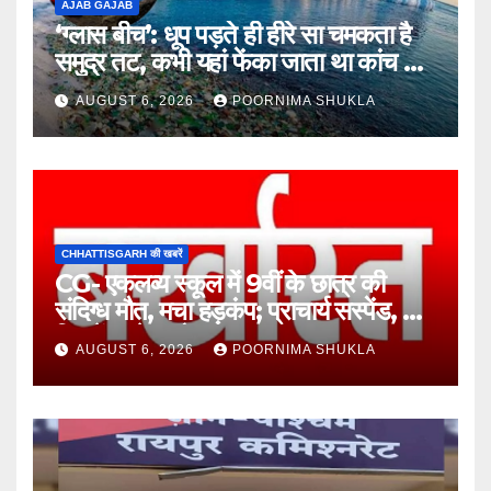
AJAB GAJAB
‘ग्लास बीच’: धूप पड़ते ही हीरे सा चमकता है
समुद्र तट, कभी यहां फेंका जाता था कांच का
कचरा!…
AUGUST 6, 2026
POORNIMA SHUKLA
CHHATTISGARH की खबरें
CG- एकलव्य स्कूल में 9वीं के छात्र की
संदिग्ध मौत, मचा हड़कंप; प्राचार्य सस्पेंड, 7
दिन में खुलेगा मौत का राज!…
AUGUST 6, 2026
POORNIMA SHUKLA