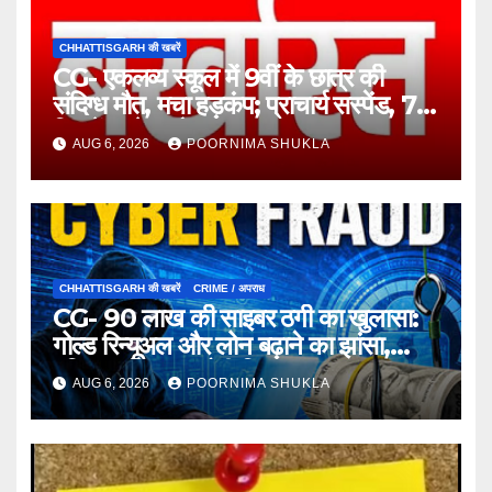
CHHATTISGARH की खबरें
CG- एकलव्य स्कूल में 9वीं के छात्र की
संदिग्ध मौत, मचा हड़कंप; प्राचार्य सस्पेंड, 7
दिन में खुलेगा मौत का राज!…
AUG 6, 2026
POORNIMA SHUKLA
CHHATTISGARH की खबरें
CRIME / अपराध
CG- 90 लाख की साइबर ठगी का खुलासा:
गोल्ड रिन्यूअल और लोन बढ़ाने का झांसा,
महिला समेत 3 आरोपी गिरफ्तार…
AUG 6, 2026
POORNIMA SHUKLA