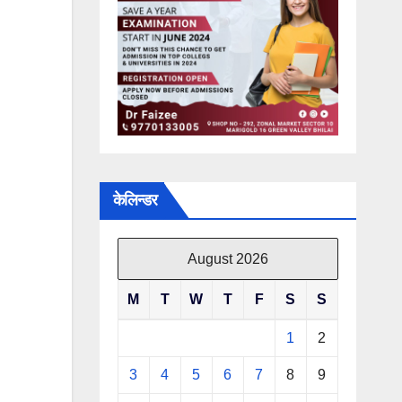
केलिन्डर
August 2026
M
T
W
T
F
S
S
1
2
3
4
5
6
7
8
9