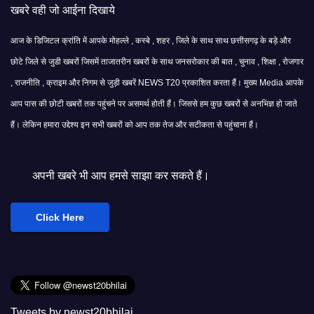
खबरे वही जो आईना दिखाये
आज के डिजिटल क्रांति में आपके मोहल्ले , कस्बे , शहर , जिले के साथ साथ छत्तीसगढ़ के बड़े और
छोटे जिले से जुडी खबरों जिसमें ताजातरीन खबरों के साथ जनसरोकार की बात , चुनाव , शिक्षा , रोजगार
, राजनीति , क्राइम और निगम से जुड़ी खबरें NEWS T20 प्रकाशित करता हैं। मुख्य Media आपके
आप पास की छोटी खबरों तक पहुंचने पर असमर्थ होती हैं। जिससे हम कुछ खबरों से अनभिज्ञ हो जाते
हैं। लेकिन हमारा उद्देश्य इन सभी खबरों को आप तक तेज और सटीकता से पहुंचाना हैं।
अपनी खबरे भी आप हमसे साझा कर सकते हैं।
Click Here
Tweets by newst20bhilai