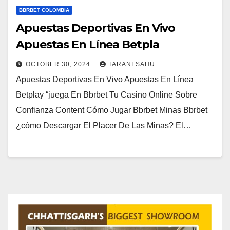
BBRBET COLOMBIA
Apuestas Deportivas En Vivo
Apuestas En Línea Betpla
OCTOBER 30, 2024
TARANI SAHU
Apuestas Deportivas En Vivo Apuestas En Línea
Betplay “juega En Bbrbet Tu Casino Online Sobre
Confianza Content Cómo Jugar Bbrbet Minas Bbrbet
¿cómo Descargar El Placer De Las Minas? El…