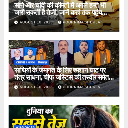
सोने और चांदी की कीमतों में अगले हफ्ते भी
जारी सकती है तेजी, जानें कहां तक पहुंच
सकते हैं भाव
AUGUST 10, 2026
POORNIMA SHUKLA
CRIME / अपराध
बिलासपुर
साथियों के जमानत के लिए श्मशान घाट पर
तंत्र साधना, चीफ जस्टिस की तस्वीर समेत
नींबू, नारियल और सिंदूर बरामद
AUGUST 10, 2026
POORNIMA SHUKLA
AJAB GAJAB