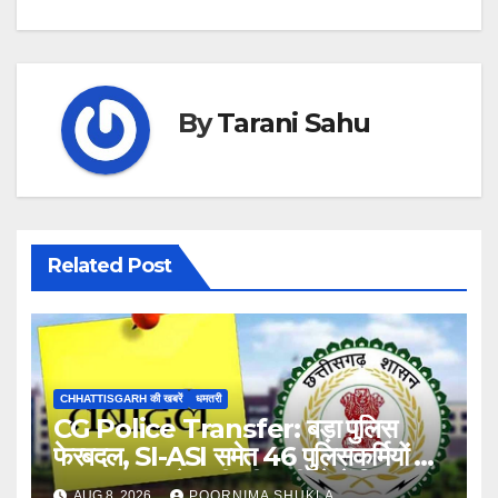
By
Tarani Sahu
Related Post
CHHATTISGARH की खबरें
धमतरी
CG Police Transfer: बड़ा पुलिस
फेरबदल, SI-ASI समेत 46 पुलिसकर्मियों का
तबादला, SP ने जारी की सूची, देखें लिस्ट…
AUG 8, 2026
POORNIMA SHUKLA