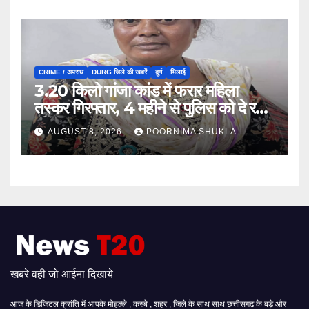
CRIME / अपराध
DURG जिले की खबरें
दुर्ग
भिलाई
3.20 किलो गांजा कांड में फरार महिला
तस्कर गिरफ्तार, 4 महीने से पुलिस को दे रही
थी चकमा…
AUGUST 8, 2026
POORNIMA SHUKLA
खबरे वही जो आईना दिखाये
आज के डिजिटल क्रांति में आपके मोहल्ले , कस्बे , शहर , जिले के साथ साथ छत्तीसगढ़ के बड़े और