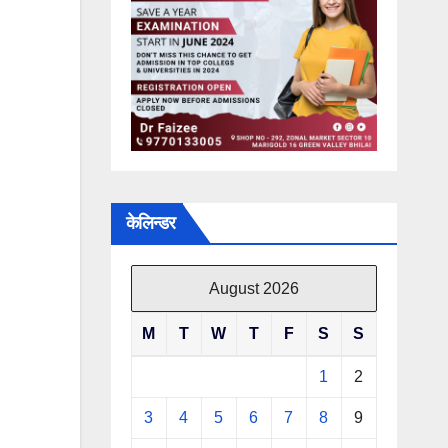
केलिन्डर
August 2026
M
T
W
T
F
S
S
1
2
3
4
5
6
7
8
9