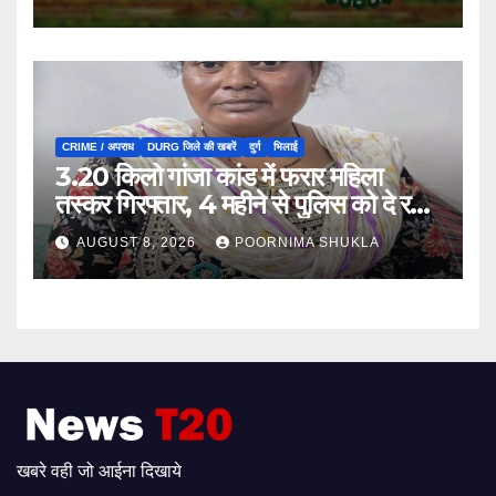
CRIME / अपराध
DURG जिले की खबरें
दुर्ग
भिलाई
3.20 किलो गांजा कांड में फरार महिला
तस्कर गिरफ्तार, 4 महीने से पुलिस को दे रही
थी चकमा…
AUGUST 8, 2026
POORNIMA SHUKLA
खबरे वही जो आईना दिखाये