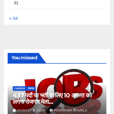
31
« Jul
You missed
CAREER
रोजगार
437 पदों पर भर्ती के लिए 10 अगस्त को
लगेगा रोजगार मेला…
AUGUST 8, 2026
POORNIMA SHUKLA