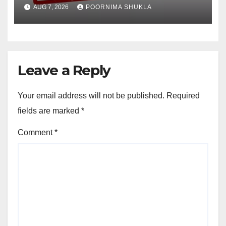
और स्वीपर को नोटिस…
AUG 7, 2026
POORNIMA SHUKLA
Leave a Reply
Your email address will not be published.
Required
fields are marked
*
Comment
*