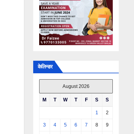
केलिन्डर
August 2026
M
T
W
T
F
S
S
1
2
3
4
5
6
7
8
9