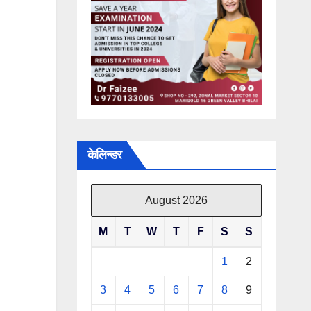
केलिन्डर
August 2026
M
T
W
T
F
S
S
1
2
3
4
5
6
7
8
9