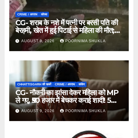
CRIME / अपराध
कोरबा
CG- शराब के नशे में पत्नी पर बरसी पति की
बेरहमी, खेत में हुई पिटाई से महिला की मौत;
आरोपी फरार…
AUGUST 9, 2026
POORNIMA SHUKLA
CHHATTISGARH की खबरें
CRIME / अपराध
कांकेर
CG- नौकरी का झांसा देकर महिला को MP
ले गए, ₹50 हजार में बेचकर कराई शादी! 5
महीने बाद खुला पूरा राज, 3 गिरफ्तार…
AUGUST 9, 2026
POORNIMA SHUKLA