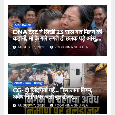
AJAB GAJAB
DNA टेस्ट ने लिखी 23 साल बाद मिलन की
कहानी, मां के गले लगते ही छलक पड़े आंसू,
भावुक कर देगी ये मुलाकात…
AUGUST 7, 2026
POORNIMA SHUKLA
CRIME / अपराध
बिलासपुर
CG- दो जिंदगियां गईं… फिर जागा निगम,
अवैध निर्माण पर चला बुलडोजर…
AUGUST 7, 2026
POORNIMA SHUKLA