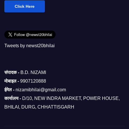
Click Here
Tweets by newst20bhilai
संपादक -
B.D. NIZAMI
मोबाइल -
9907120888
ईमेल -
nizamibhilai@gmail.com
कार्यालय -
D/10, NEW INDRA MARKET, POWER HOUSE,
BHILAI, DURG, CHHATTISGARH