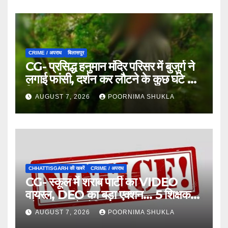
CRIME / अपराध
बिलासपुर
CG- प्रसिद्ध हनुमान मंदिर परिसर में बुजुर्ग ने
लगाई फांसी, दर्शन कर लौटने के कुछ घंटे बाद
मिला शव…
AUGUST 7, 2026
POORNIMA SHUKLA
CHHATTISGARH की खबरें
CRIME / अपराध
CG- स्कूल में शराब पार्टी का VIDEO
वायरल, DEO का बड़ा एक्शन… 5 शिक्षक
और स्वीपर को नोटिस…
AUGUST 7, 2026
POORNIMA SHUKLA