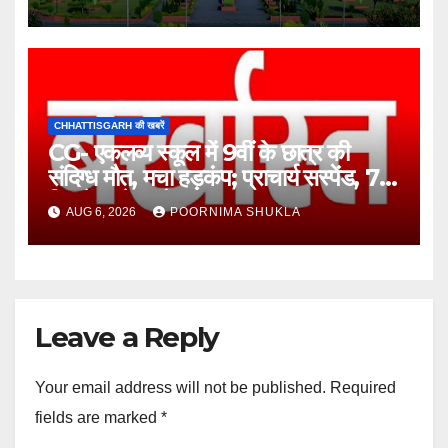
CHHATTISGARH की खबरें
CG- एकलव्य स्कूल में 9वीं के छात्र की
संदिग्ध मौत, मचा हड़कंप; प्राचार्य सस्पेंड, 7
दिन में खुलेगा मौत का राज!…
AUG 6, 2026
POORNIMA SHUKLA
Leave a Reply
Your email address will not be published.
Required
fields are marked
*