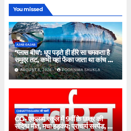
You missed
AJAB GAJAB
‘ग्लास बीच’: धूप पड़ते ही हीरे सा चमकता है
समुद्र तट, कभी यहां फेंका जाता था कांच का
कचरा!…
AUGUST 6, 2026
POORNIMA SHUKLA
CHHATTISGARH की खबरें
CG- एकलव्य स्कूल में 9वीं के छात्र की
संदिग्ध मौत, मचा हड़कंप; प्राचार्य सस्पेंड, 7